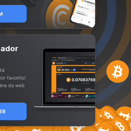
M
gador
tá
or favorito!
gina da web
EB