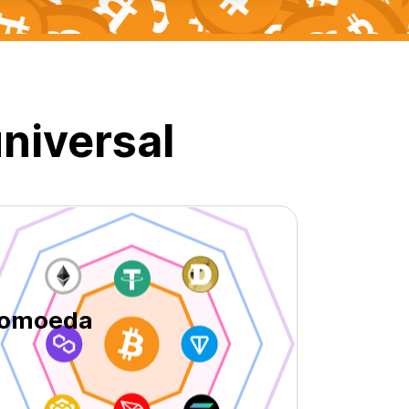
niversal
ptomoeda