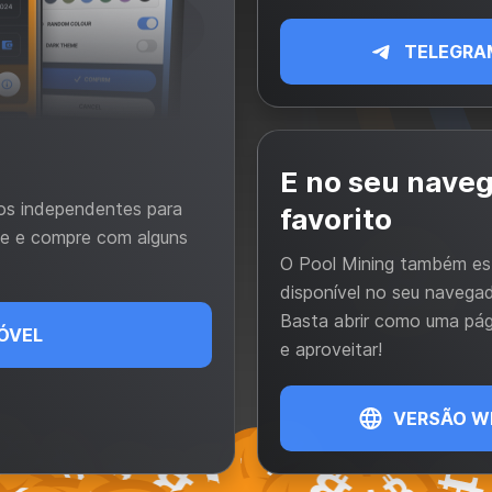
TELEGRA
E no seu nave
vos independentes para
favorito
cie e compre com alguns
O Pool Mining também es
disponível no seu navegad
Basta abrir como uma pá
ÓVEL
e aproveitar!
VERSÃO W