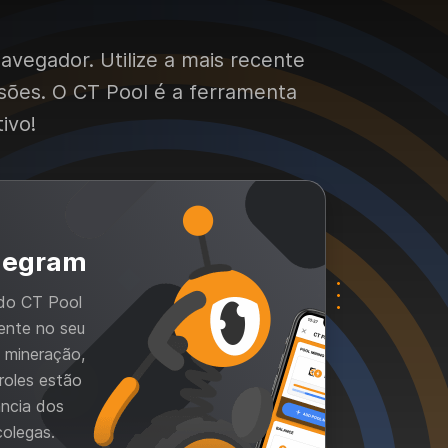
avegador. Utilize a mais recente
sões. O CT Pool é a ferramenta
ivo!
legram
 do CT Pool
mente no seu
 mineração,
roles estão
ncia dos
colegas.