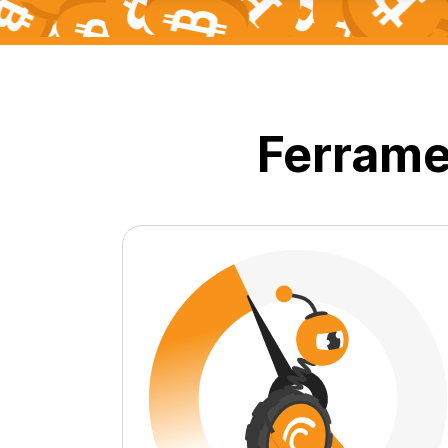
Ferrame
0