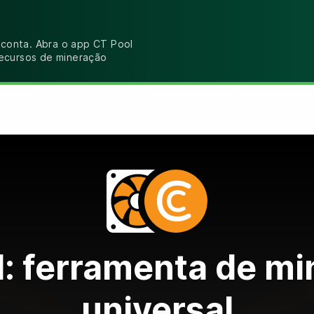
 conta. Abra o app CT Pool
recursos de mineração
: ferramenta de m
universal