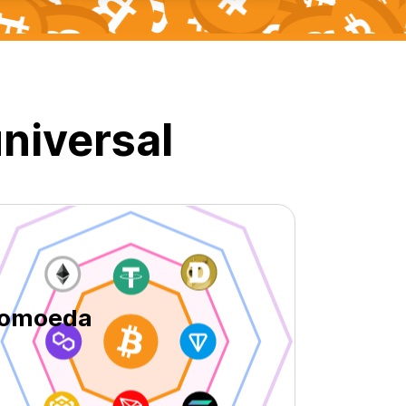
niversal
ptomoeda