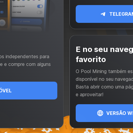
TELEGRA
E no seu nave
vos independentes para
favorito
cie e compre com alguns
O Pool Mining também es
disponível no seu navegad
Basta abrir como uma pá
ÓVEL
e aproveitar!
VERSÃO W