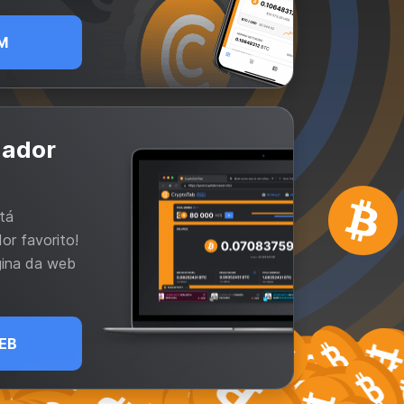
M
gador
tá
or favorito!
gina da web
EB