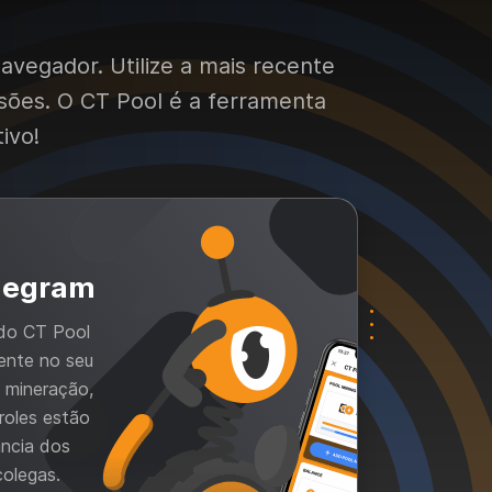
avegador. Utilize a mais recente
sões. O CT Pool é a ferramenta
ivo!
legram
 do CT Pool
mente no seu
 mineração,
roles estão
ncia dos
colegas.