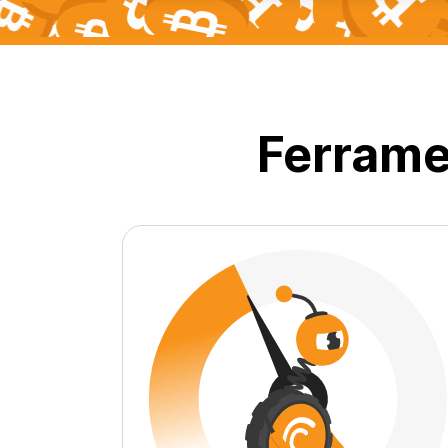
Ferrame
0