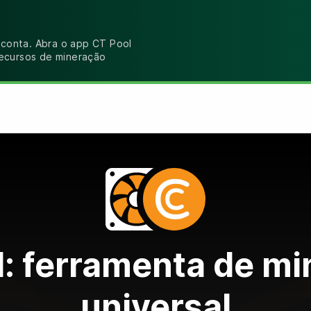
 conta. Abra o app CT Pool
recursos de mineração
: ferramenta de m
universal