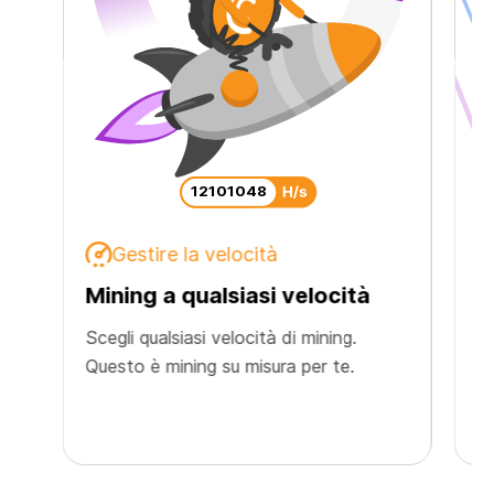
12145466
Gestire la velocità
Mining a qualsiasi velocità
M
c
Scegli qualsiasi velocità di mining.
Questo è mining su misura per te.
Sc
vo
di