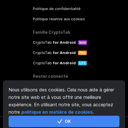
Politique de confidentialité
Politique relative aux cookies
Famille CryptoTab
CryptoTab
for Android
MAX
CryptoTab
for Android
PRO
CryptoTab
for Android
LITE
Rester connecté
Contacter le support
ici
Nous utilisons des cookies. Cela nous aide à gérer
notre site web et à vous offrir une meilleure
Autres demandes:
info@ctpool.net
expérience. En utilisant notre site, vous acceptez
notre
politique en matière de cookies
.
OK
©
2026
.
CT Pool
.
All rights reserved. CT Technologies sp. z o.o. ul.