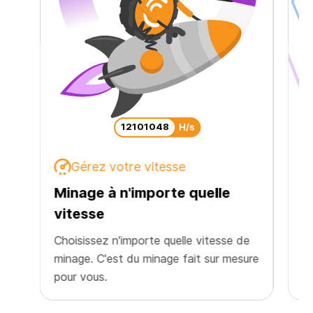
12128544
Gérez votre vitesse
Minage à n'importe quelle
M
vitesse
m
Choisissez n'importe quelle vitesse de
Ch
minage. C'est du minage fait sur mesure
ch
pour vous.
ma